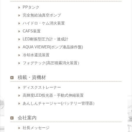
PPタンク
完全無給油真空ポンプ
ハイドロ・ケム消火装置
CAFS装置
LED耐振型圧力計・連成計
AQUA VIEWER(ポンプ液晶操作盤)
冷却水還流装置
フォグテック(高圧噴霧消火装置）
積載・資機材
ディスクストレーナー
高輝度LED投光器・手動式伸縮装置
あんしんチャージャー(バッテリー管理器）
会社案内
社長メッセージ