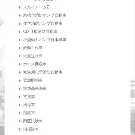
スカイアームΣ
水槽付消防ポンプ自動車
化学消防ポンプ自動車
CD-Ⅱ型消防自動車
小型動力ポンプ付水槽車
救助工作車
大量送水車
ホース回収車
空港用化学消防自動車
電源照明車
排煙高発泡車
支援車
指令車
積載車
耐圧試験車
指揮隊車