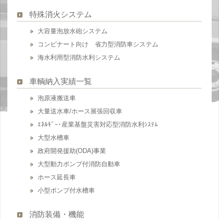
特殊消火システム
大容量泡放水砲システム
コンビナート向け 省力型消防車システム
海水利用型消防水利システム
車輌納入実績一覧
泡原液搬送車
大量送水車/ホース展張回収車
ｴﾈﾙｷﾞｰ･産業基盤災害対応型消防水利ｼｽﾃﾑ
大型水槽車
政府開発援助(ODA)事業
大型動力ポンプ付消防自動車
ホース延長車
小型ポンプ付水槽車
消防装備・機能