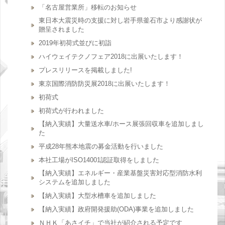
「名古屋営業所」移転のお知らせ
東日本大震災時の支援に対し岩手県釜石市より感謝状が
贈呈されました
2019年初荷式並びに初詣
ハイウェイテクノフェア2018に出展いたします！
プレスリリースを掲載しました!
東京国際消防防災展2018に出展いたします！
初荷式
初荷式が行われました
【納入実績】大量送水車/ホース展張回収車を追加しまし
た
平成28年熊本地震の募金活動を行いました
本社工場がISO14001認証取得をしました
【納入実績】エネルギー・産業基盤災害対応型消防水利
システムを追加しました
【納入実績】大型水槽車を追加しました
【納入実績】政府開発援助(ODA)事業を追加しました
ＮＨＫ「あさイチ」で当社が紹介される予定です