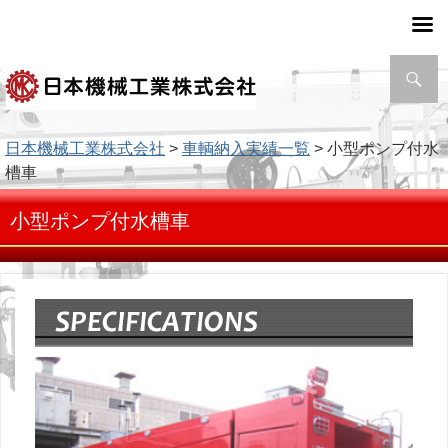
検
索
日本機械工業株式会社
>
車輌納入実績一覧
> 小型ポンプ付水
槽車
小型ポンプ付水槽車