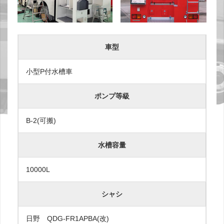
車型
小型P付水槽車
ポンプ等級
B-2(可搬)
水槽容量
10000L
シャシ
日野 QDG-FR1APBA(改)