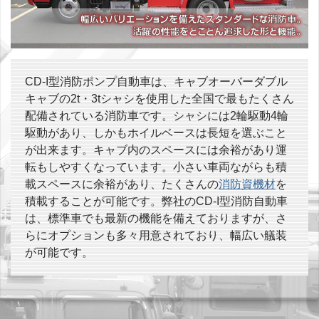
CD-I型消防ポンプ自動車は、キャブオーバーダブル
キャブの2t・3tシャシを使用した全国で最もたくさん
配備されている消防車です。シャシには2輪駆動4輪
駆動があり、しかもホイルベースは長短を選ぶこと
が出来ます。キャブ内のスペースには余裕があり運
転もしやすくなっています。小さい車両ながらも積
載スペースに余裕があり、たくさんの
消防資機材
を
積載することが可能です。弊社のCD-I型消防自動車
は、標準車でも最新の機能を備えておりますが、さ
らにオプションも多々用意されており、幅広い艤装
が可能です。