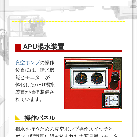
APU揚水装置
真空ポンプ
の操作
位置には、揚水機
能とモニターが一
体化したAPU揚水
装置が標準装備さ
れています。
操作パネル
揚水を行うための真空ポンプ操作スイッチと、
ポンプ配管図に組み込まれた大変見易いモニタ