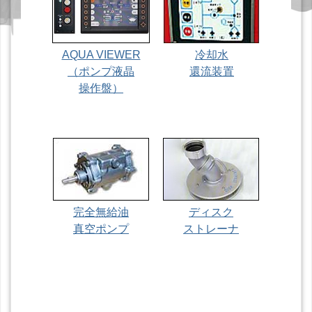
AQUA VIEWER
冷却水
（ポンプ液晶
還流装置
操作盤）
完全無給油
ディスク
真空ポンプ
ストレーナ