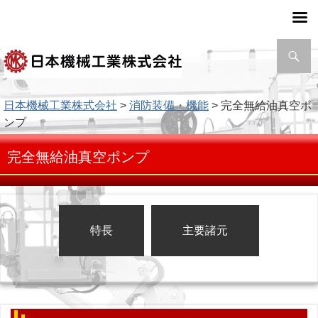
検
索
日本機械工業株式会社
>
消防装備・機能
> 完全無給油真空ポ
ンプ
完全無給油真空ポンプ
特長
主要諸元