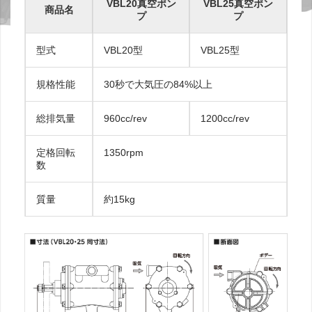
VBL20真空ポン
VBL25真空ポン
商品名
プ
プ
型式
VBL20型
VBL25型
規格性能
30秒で大気圧の84%以上
総排気量
960cc/rev
1200cc/rev
定格回転
1350rpm
数
質量
約15kg