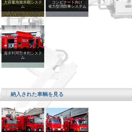
大容量泡放水砲システ
コンビナート向け
ム
省力型消防車システム
海水利用型水利システ
ム
納入された車輌を見る