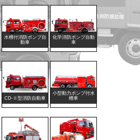
た
2024/06/25
役員人事に関するお知らせ
2024/01/11
水槽付消防ポンプ自
化学消防ポンプ自動
2024年初荷式並びに初詣
動車
車
2023/09/04
採用情報を更新しました
小型動力ポンプ付水
CD-Ⅱ型消防自動車
槽車