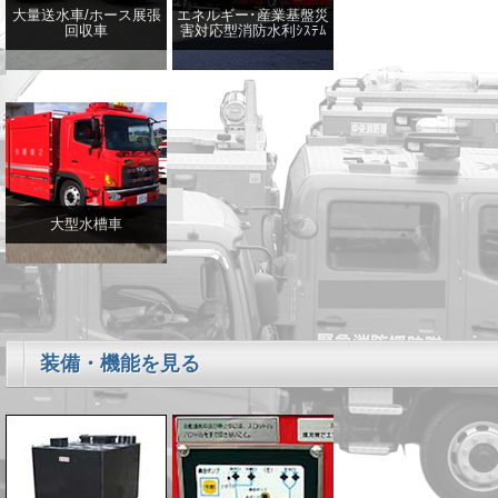
大量送水車/ホース展張
エネルギー･産業基盤災
回収車
害対応型消防水利ｼｽﾃﾑ
大型水槽車
装備・機能を見る