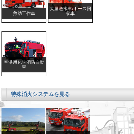
大量送水車/ホース回
救助工作車
収車
空港用化学消防自動
車
特殊消火システムを見る