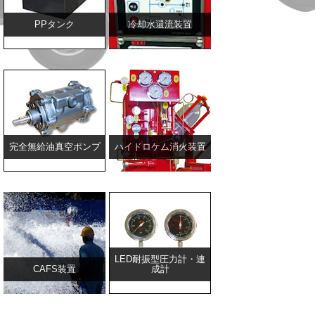
PPタンク
冷却水還流装置
完全無給油真空ポンプ
ハイドロケム消火装置
LED耐振型圧力計・連
CAFS装置
成計