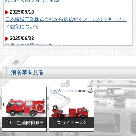
2026年初荷式並びに初詣
2025/09/18
日本機械工業株式会社から送信するメールのセキュリテ
ィ強化について
2025/06/23
役員人事に関するお知らせ
2025/05/19
親会社（片倉工業株式会社）とマギルス社との日本国内
における販売代理店契約の締結について
消防車を見る
2025/01/21
採用情報を更新しました
2025/01/08
2025年初荷式並びに初詣
2024/10/11
CD-Ⅰ型消防自動車
スカイアームΣ
採用情報ページの【設計】に”設計部の紹介”を掲載しまし