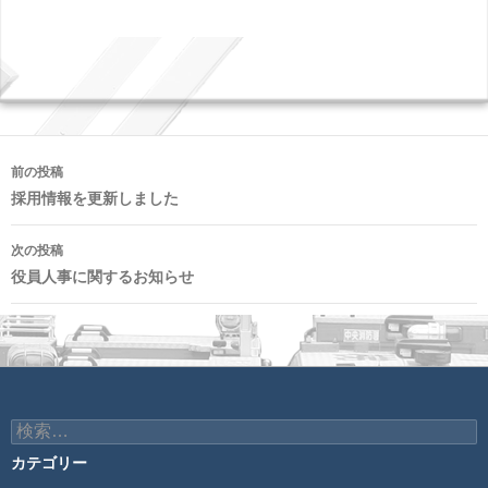
投
前の投稿
稿
採用情報を更新しました
ナ
次の投稿
ビ
役員人事に関するお知らせ
ゲ
ー
シ
ョ
検
索:
ン
カテゴリー