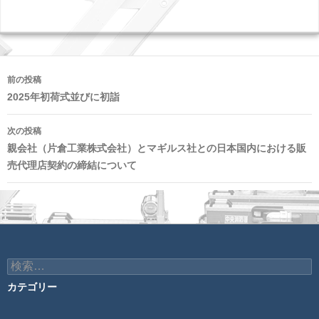
投
前の投稿
稿
2025年初荷式並びに初詣
ナ
次の投稿
ビ
親会社（片倉工業株式会社）とマギルス社との日本国内における販
ゲ
売代理店契約の締結について
ー
シ
ョ
ン
検
索:
カテゴリー