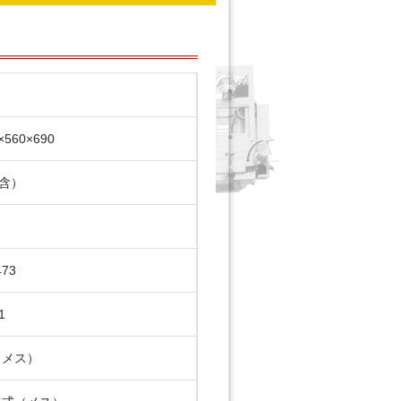
×560×690
物含）
73
1
（メス）