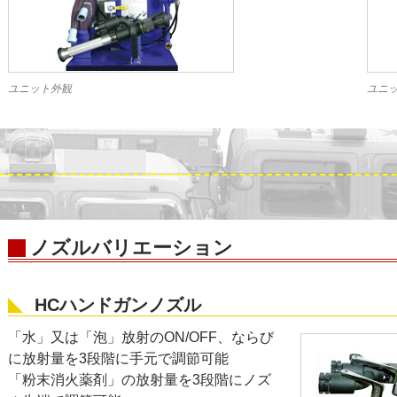
ユニット外観
ユニ
ノズルバリエーション
HCハンドガンノズル
「水」又は「泡」放射のON/OFF、ならび
に放射量を3段階に手元で調節可能
「粉末消火薬剤」の放射量を3段階にノズ