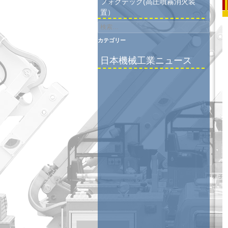
フォグテック(高圧噴霧消火装
置）
検
索:
カテゴリー
日本機械工業ニュース