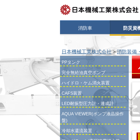
検
索
コンテンツへスキップ
消防車
防災資
日本機械工業株式会社
>
消防装備
PPタンク
完全無給油真空ポンプ
ハイドロ・ケム消火装置
CAFS装置
LED耐振型圧力計・連成計
AQUA VIEWER(ポンプ液晶操作
盤)
冷却水還流装置