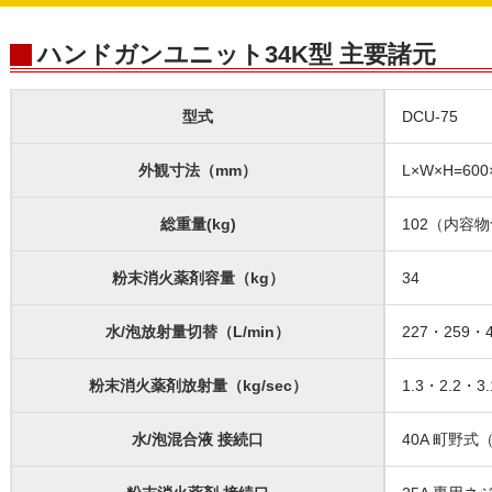
ハンドガンユニット34K型 主要諸元
型式
DCU-75
外観寸法（mm）
L×W×H=600
総重量(kg)
102（内容
粉末消火薬剤容量（kg）
34
水/泡放射量切替（L/min）
227・259・4
粉末消火薬剤放射量（kg/sec）
1.3・2.2・3.
水/泡混合液 接続口
40A 町野式