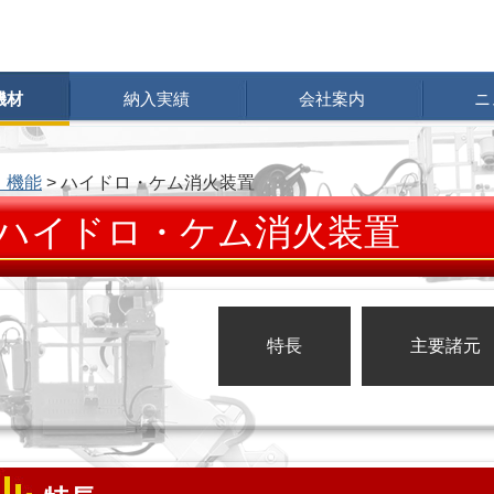
機材
納入実績
会社案内
ニ
・機能
> ハイドロ・ケム消火装置
ハイドロ・ケム消火装置
特長
主要諸元