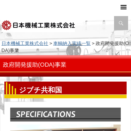
検
索
日本機械工業株式会社
>
車輌納入実績一覧
> 政府開発援助(O
DA)事業
政府開発援助(ODA)事業
ジブチ共和国