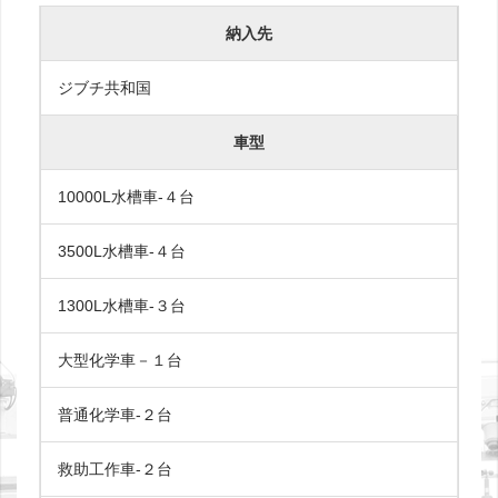
納入先
ジブチ共和国
車型
10000L水槽車-４台
3500L水槽車-４台
1300L水槽車-３台
大型化学車－１台
普通化学車-２台
救助工作車-２台