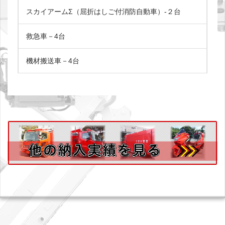
スカイアームΣ（屈折はしご付消防自動車）-２台
救急車－4台
機材搬送車－4台