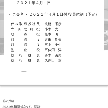
２０２１年４月１日
＜ご参考＞ ２０２１年４月１日付 役員体制（予定）
代表取締役社長
北橋 昭彦
専務取締役
小木 大
取締役
松本 明
取締役
古田 良夫
取締役
三上 雅生
監査役
五位渕 洋
執行役員
鈴木 茂夫
執行役員
久保田 章
投
前の投稿
稿
2021年初荷式並びに初詣