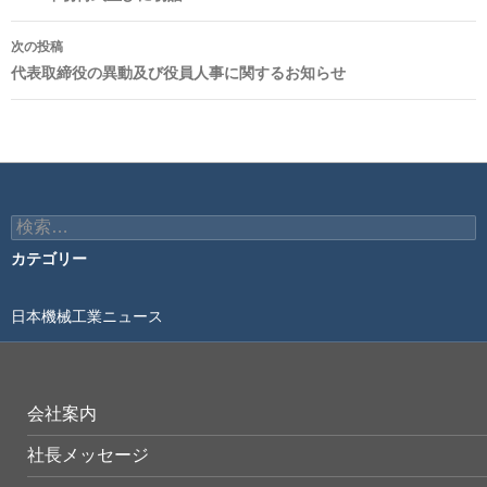
ナ
次の投稿
ビ
代表取締役の異動及び役員人事に関するお知らせ
ゲ
ー
シ
ョ
検
索:
ン
カテゴリー
日本機械工業ニュース
会社案内
社長メッセージ