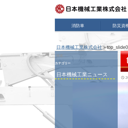
検
索
コンテンツへスキップ
消防車
防災資
日本機械工業株式会社
> top_slide
検
索:
カテゴリー
日本機械工業ニュース
2