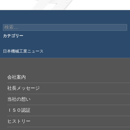
ビ
ゲ
ー
検
索:
シ
カテゴリー
ョ
日本機械工業ニュース
ン
会社案内
社長メッセージ
当社の想い
ＩＳＯ認証
ヒストリー