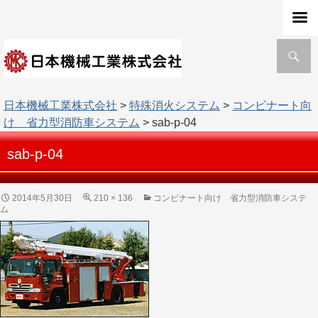
検
索
日本機械工業株式会社
>
特殊消火システム
>
コンビナート向
け 省力型消防車システム
> sab-p-04
sab-p-04
2014年5月30日
210 × 136
コンビナート向け 省力型消防車システ
ム