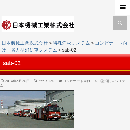
検
索
日本機械工業株式会社
>
特殊消火システム
>
コンビナート向
け 省力型消防車システム
> sab-02
sab-02
2014年5月30日
255 × 130
コンビナート向け 省力型消防車システ
ム