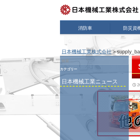
検
索
コンテンツへスキップ
消防車
防災資
日本機械工業株式会社
> supply_ba
検
索:
カテゴリー
日本機械工業ニュース
2