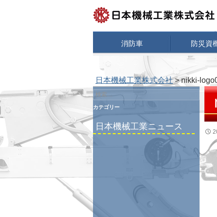
検
索
コンテンツへスキップ
消防車
防災資
日本機械工業株式会社
> nikki-logo
検
索:
カテゴリー
日本機械工業ニュース
2