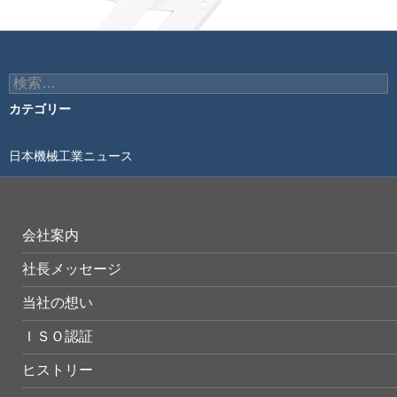
ビ
ゲ
ー
検
索:
シ
カテゴリー
ョ
日本機械工業ニュース
ン
会社案内
社長メッセージ
当社の想い
ＩＳＯ認証
ヒストリー