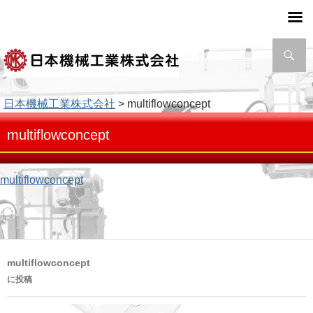
検
索
日本機械工業株式会社
> multiflowconcept
multiflowconcept
multiflowconcept
投
multiflowconcept
稿
に投稿
ナ