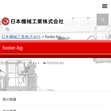
検
索
日本機械工業株式会社
> footer-bg
footer-bg
2014年5月27日
4 × 4
FOOTER-BG
前の画像