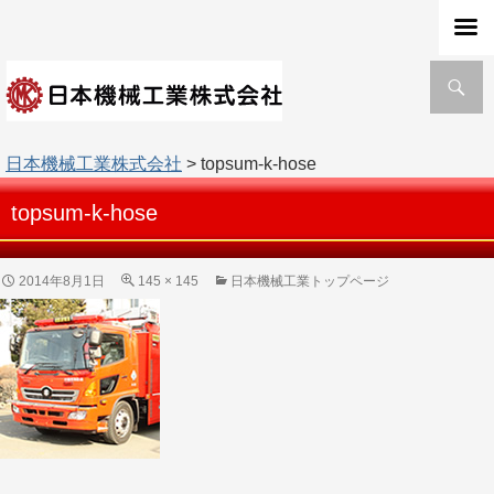
検
索
日本機械工業株式会社
> topsum-k-hose
topsum-k-hose
2014年8月1日
145 × 145
日本機械工業トップページ