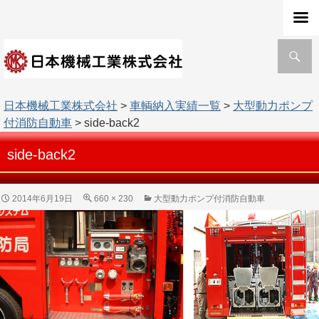
検
索
日本機械工業株式会社
>
車輌納入実績一覧
>
大型動力ポンプ
付消防自動車
> side-back2
side-back2
2014年6月19日
660 × 230
大型動力ポンプ付消防自動車