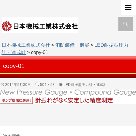
検
索
日本機械工業株式会社
>
消防装備・機能
>
LED耐振型圧力
計・連成計
> copy-01
copy-01
2014年5月30日
504 × 53
LED耐振型圧力計・連成計