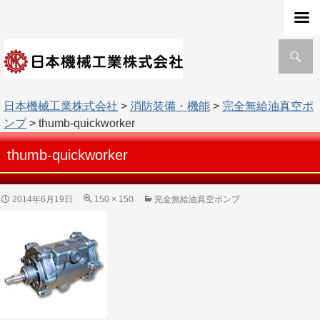
検
索
日本機械工業株式会社
>
消防装備・機能
>
完全無給油真空ポ
ンプ
> thumb-quickworker
thumb-quickworker
2014年6月19日
150 × 150
完全無給油真空ポンプ