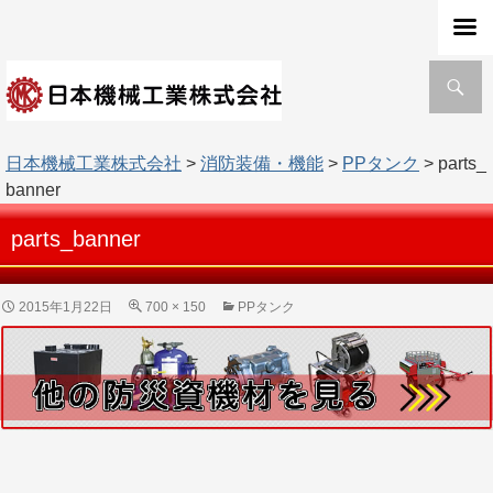
検
索
日本機械工業株式会社
>
消防装備・機能
>
PPタンク
> parts_
banner
parts_banner
2015年1月22日
700 × 150
PPタンク