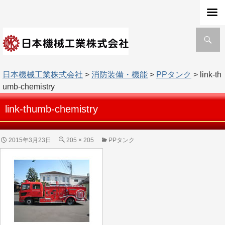
検
索
日本機械工業株式会社
>
消防装備・機能
>
PPタンク
> link-th
umb-chemistry
link-thumb-chemistry
2015年3月23日
205 × 205
PPタンク