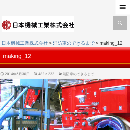
検
索
日本機械工業株式会社
>
消防車のできるまで
> making_12
making_12
2014年5月30日
482 × 232
消防車のできるまで