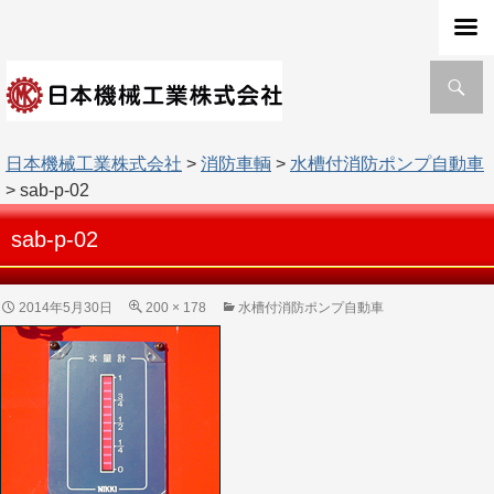
検
索
日本機械工業株式会社
>
消防車輌
>
水槽付消防ポンプ自動車
> sab-p-02
sab-p-02
2014年5月30日
200 × 178
水槽付消防ポンプ自動車