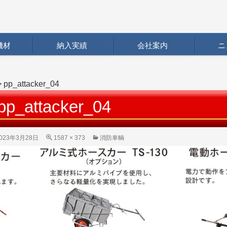
機材
納入実績
会社案内
ニ
 pp_attacker_04
pp_attacker_04
023年3月28日
1587 × 373
消防車輌