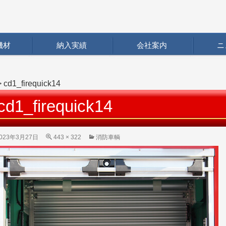
機材
納入実績
会社案内
ニ
 cd1_firequick14
cd1_firequick14
023年3月27日
443 × 322
消防車輌