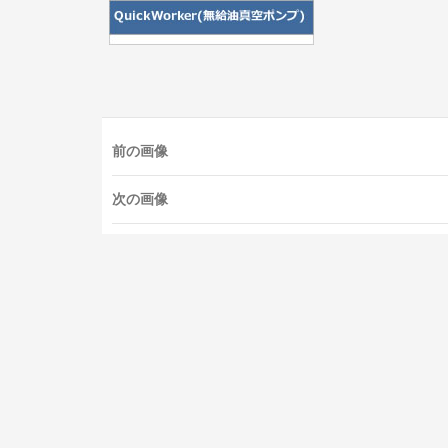
前の画像
次の画像