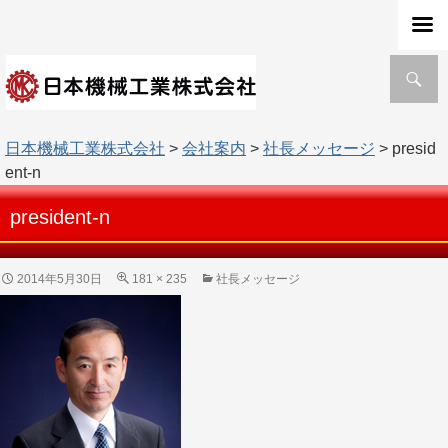
検
索
日本機械工業株式会社
>
会社案内
>
社長メッセージ
> presid
ent-n
president-n
2014年5月30日
181 × 235
社長メッセージ