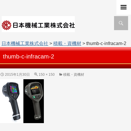
検
索
日本機械工業株式会社
>
積載・資機材
> thumb-c-infracam-2
thumb-c-infracam-2
2015年1月30日
150 × 150
積載・資機材