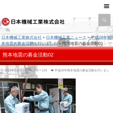
検
索
日本機械工業株式会社
>
日本機械工業ニュース
>
平成28年熊
本地震の募金活動を行いました
> 熊本地震の募金活動02
熊本地震の募金活動02
2016年5月20日
300 × 225
平成28年熊本地震の募金活動を行いまし
た