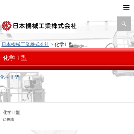
検
索
日本機械工業株式会社
> 化学Ⅱ型
化学Ⅱ型
化学Ⅱ型
投
化学Ⅱ型
稿
に投稿
ナ