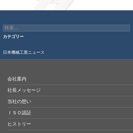
ビ
ゲ
ー
検
索:
シ
カテゴリー
ョ
日本機械工業ニュース
ン
会社案内
社長メッセージ
当社の想い
ＩＳＯ認証
ヒストリー